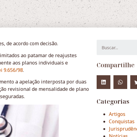
es, de acordo com decisão.
limitados ao patamar de reajustes
ente aos planos individuais e
Compartilhe
ei 9.656/98
.
imento a apelação interposta por duas
ção revisional de mensalidade de plano
 seguradas.
Categorias
Artigos
Conquistas
Jurisprudên
Notícias