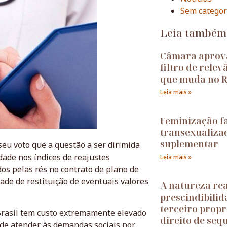
Sem categor
Leia também
Câmara aprov
filtro de relev
que muda no R
Leia mais »
Feminização fa
transexualiza
suplementar
eu voto que a questão a ser dirimida
idade nos índices de reajustes
Leia mais »
dos pelas rés no contrato de plano de
ade de restituição de eventuais valores
A natureza rea
prescindibilid
terceiro propri
 Brasil tem custo extremamente elevado
direito de seq
 de atender às demandas sociais por