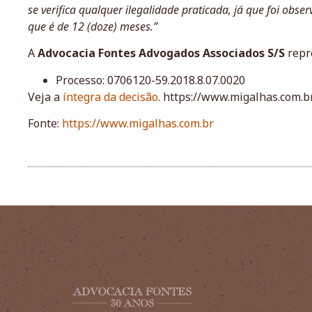
se verifica qualquer ilegalidade praticada, já que foi obs
que é de 12 (doze) meses.”
A
Advocacia Fontes Advogados Associados S/S
repr
Processo: 0706120-59.2018.8.07.0020
Veja a
íntegra da decisão
. https://www.migalhas.com.b
Fonte:
https://www.migalhas.com.br