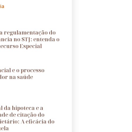
ia
a regulamentação do
ância no STJ: entenda o
ecurso Especial
cial e o processo
dor na saúde
l da hipoteca e a
ade de citação do
etário: A eficácia do
uela