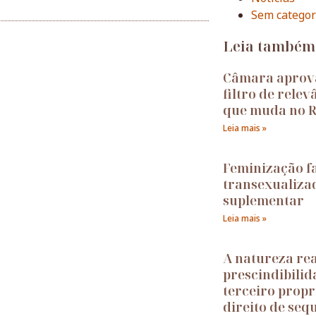
Sem categor
Leia também
Câmara aprov
filtro de relev
que muda no R
Leia mais »
Feminização fa
transexualiza
suplementar
Leia mais »
A natureza rea
prescindibilid
terceiro propri
direito de seq