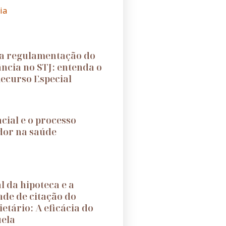
ia
a regulamentação do
ância no STJ: entenda o
ecurso Especial
cial e o processo
dor na saúde
l da hipoteca e a
ade de citação do
etário: A eficácia do
uela