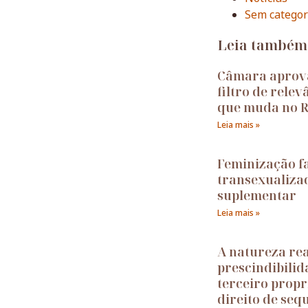
Sem categor
Leia também
Câmara aprov
filtro de relev
que muda no R
Leia mais »
Feminização fa
transexualiza
suplementar
Leia mais »
A natureza rea
prescindibilid
terceiro propri
direito de seq