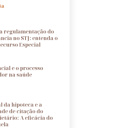
ia
a regulamentação do
ância no STJ: entenda o
ecurso Especial
cial e o processo
dor na saúde
l da hipoteca e a
ade de citação do
etário: A eficácia do
uela