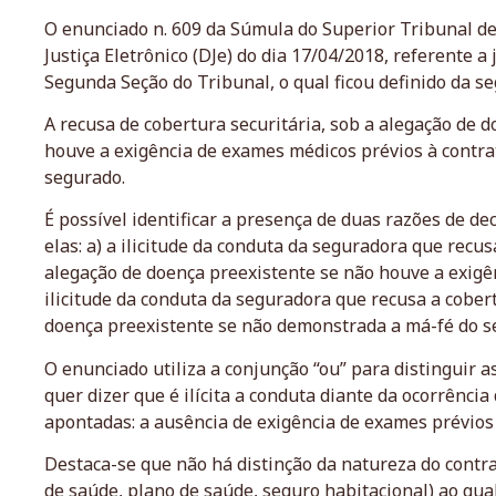
O enunciado n. 609 da Súmula do Superior Tribunal de 
Justiça Eletrônico (DJe) do dia 17/04/2018, referente 
Segunda Seção do Tribunal, o qual ficou definido da s
A recusa de cobertura securitária, sob a alegação de do
houve a exigência de exames médicos prévios à contr
segurado.
É possível identificar a presença de duas razões de d
elas: a) a ilicitude da conduta da seguradora que recus
alegação de doença preexistente se não houve a exigên
ilicitude da conduta da seguradora que recusa a cobert
doença preexistente se não demonstrada a má-fé do s
O enunciado utiliza a conjunção “ou” para distinguir as
quer dizer que é ilícita a conduta diante da ocorrênci
apontadas: a ausência de exigência de exames prévios
Destaca-se que não há distinção da natureza do contra
de saúde, plano de saúde, seguro habitacional) ao qual 