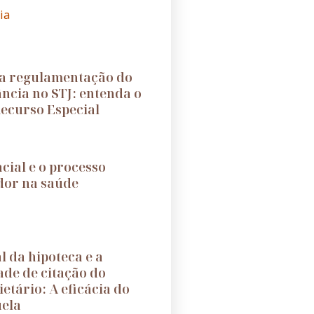
ia
a regulamentação do
ância no STJ: entenda o
ecurso Especial
cial e o processo
dor na saúde
l da hipoteca e a
ade de citação do
etário: A eficácia do
uela