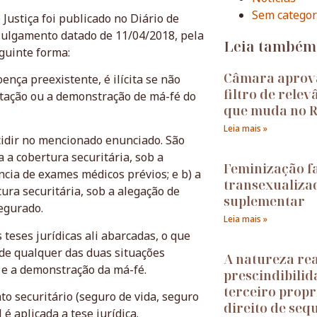
Sem categor
Justiça foi publicado no Diário de
a julgamento datado de 11/04/2018, pela
Leia também
eguinte forma:
Câmara aprov
ença preexistente, é ilícita se não
filtro de relev
atação ou a demonstração de má-fé do
que muda no R
Leia mais »
ecidir no mencionado enunciado. São
a a cobertura securitária, sob a
Feminização fa
cia de exames médicos prévios; e b) a
transexualiza
ura securitária, sob a alegação de
suplementar
egurado.
Leia mais »
 teses jurídicas ali abarcadas, o que
a de qualquer das duas situações
A natureza rea
 e a demonstração da má-fé.
prescindibilid
terceiro propri
to securitário (seguro de vida, seguro
direito de seq
é aplicada a tese jurídica.