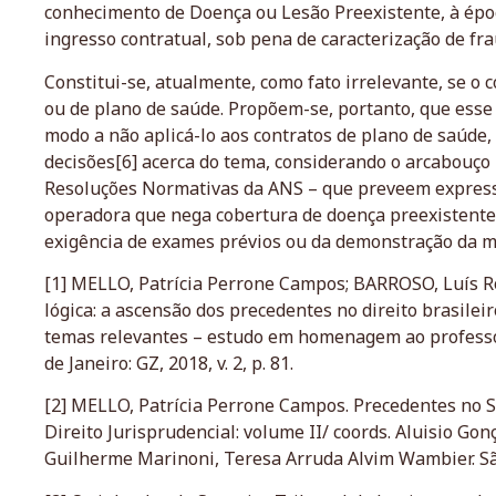
conhecimento de Doença ou Lesão Preexistente, à époc
ingresso contratual, sob pena de caracterização de fra
Constitui-se, atualmente, como fato irrelevante, se o 
ou de plano de saúde. Propõem-se, portanto, que esse 
modo a não aplicá-lo aos contratos de plano de saúde,
decisões[6] acerca do tema, considerando o arcabouço 
Resoluções Normativas da ANS – que preveem express
operadora que nega cobertura de doença preexistent
exigência de exames prévios ou da demonstração da m
[1] MELLO, Patrícia Perrone Campos; BARROSO, Luís 
lógica: a ascensão dos precedentes no direito brasileiro
temas relevantes – estudo em homenagem ao professor, 
de Janeiro: GZ, 2018, v. 2, p. 81.
[2] MELLO, Patrícia Perrone Campos. Precedentes no ST
Direito Jurisprudencial: volume II/ coords. Aluisio Go
Guilherme Marinoni, Teresa Arruda Alvim Wambier. São