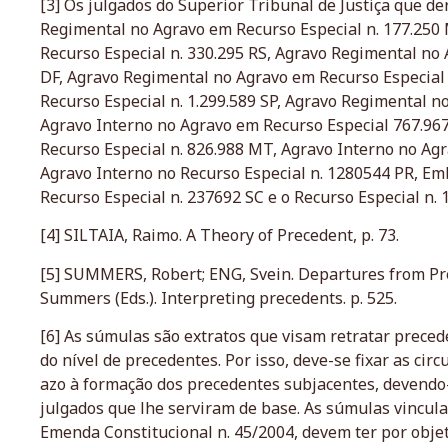
[3] Os julgados do Superior Tribunal de Justiça que 
Regimental no Agravo em Recurso Especial n. 177.250
Recurso Especial n. 330.295 RS, Agravo Regimental no 
DF, Agravo Regimental no Agravo em Recurso Especial 
Recurso Especial n. 1.299.589 SP, Agravo Regimental no
Agravo Interno no Agravo em Recurso Especial 767.96
Recurso Especial n. 826.988 MT, Agravo Interno no Agr
Agravo Interno no Recurso Especial n. 1280544 PR, E
Recurso Especial n. 237692 SC e o Recurso Especial n.
[4] SILTAIA, Raimo. A Theory of Precedent, p. 73.
[5] SUMMERS, Robert; ENG, Svein. Departures from Pr
Summers (Eds.). Interpreting precedents. p. 525.
[6] As súmulas são extratos que visam retratar prece
do nível de precedentes. Por isso, deve-se fixar as cir
azo à formação dos precedentes subjacentes, devendo
julgados que lhe serviram de base. As súmulas vinculan
Emenda Constitucional n. 45/2004, devem ter por objet