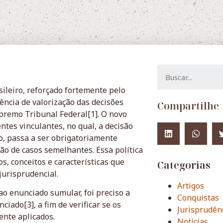
sileiro, reforçado fortemente pelo
ência de valorização das decisões
Compartilhe
upremo Tribunal Federal[1]. O novo
ntes vinculantes, no qual, a decisão
o, passa a ser obrigatoriamente
ção de casos semelhantes. Essa política
s, conceitos e características que
Categorias
 jurisprudencial.
Artigos
 ao enunciado sumular, foi preciso a
Conquistas
iado[3], a fim de verificar se os
Jurisprudên
ente aplicados.
Notícias