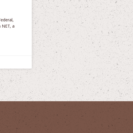
ederal,
a NET, a