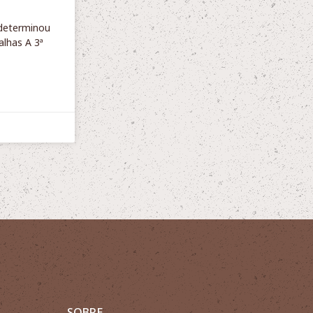
 determinou
alhas A 3ª
SOBRE